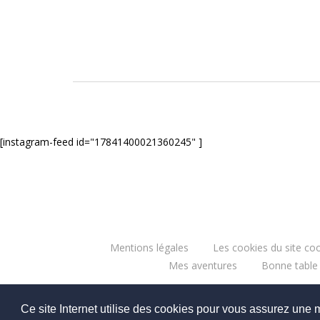
[instagram-feed id="17841400021360245" ]
Mentions légales
Les cookies du site coo
Mes aventures
Bonne table
Ce site Internet utilise des cookies pour vous assurez une 