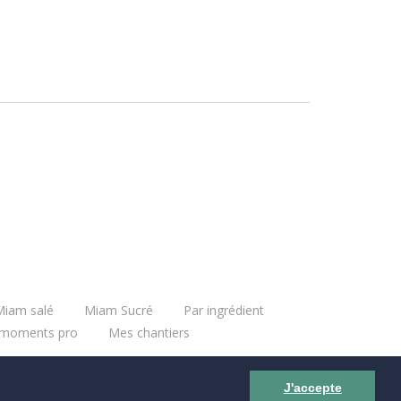
iam salé
Miam Sucré
Par ingrédient
moments pro
Mes chantiers
J'accepte