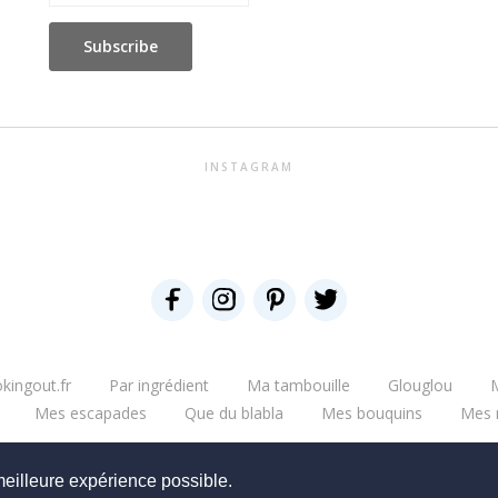
INSTAGRAM
kingout.fr
Par ingrédient
Ma tambouille
Glouglou
M
Mes escapades
Que du blabla
Mes bouquins
Mes 
Copyright © 2026 - CookingOut
meilleure expérience possible.