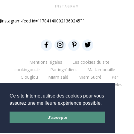
INSTAGRAM
[instagram-feed id="17841400021360245" ]
Mentions légales
Les cookies du site
cookingout.fr
Par ingrédient
Ma tambouille
Glouglou
Miam salé
Miam Sucré
Par
ingrédient
Mes aventures
Bonne table
Mes
escapades
Que du blabla
Mes bouquins
Ce site Internet utilise des cookies pour vous
Mes moments pro
Mes chantiers
assurez une meilleure expérience possible.
Copyright © 2026 - CookingOut
J'accepte