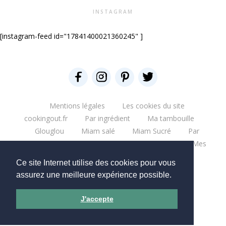
INSTAGRAM
[instagram-feed id="17841400021360245" ]
Mentions légales
Les cookies du site
cookingout.fr
Par ingrédient
Ma tambouille
Glouglou
Miam salé
Miam Sucré
Par
ingrédient
Mes aventures
Bonne table
Mes
escapades
Que du blabla
Mes bouquins
Ce site Internet utilise des cookies pour vous
Mes moments pro
Mes chantiers
assurez une meilleure expérience possible.
Copyright © 2026 - CookingOut
J'accepte