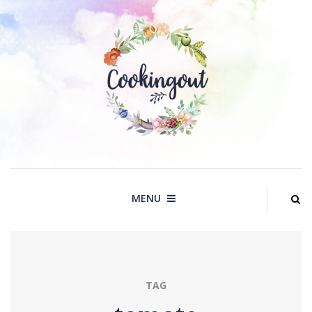
Skip
to
content
MENU
TAG