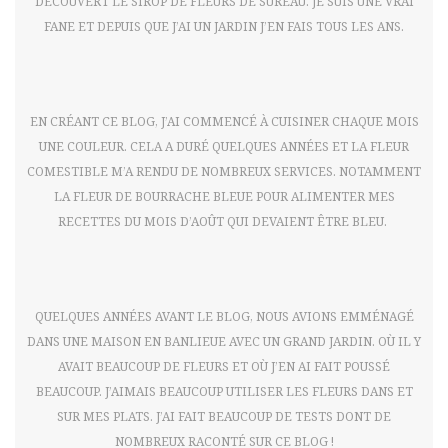
DÉCOUVERT LE SIROP DE FLEURS DE SUREAU. JE SUIS UNE VRAI
FANE ET DEPUIS QUE J’AI UN JARDIN J’EN FAIS TOUS LES ANS.
EN CRÉANT CE BLOG, J’AI COMMENCÉ À CUISINER CHAQUE MOIS
UNE COULEUR. CELA A DURÉ QUELQUES ANNÉES ET LA FLEUR
COMESTIBLE M’A RENDU DE NOMBREUX SERVICES. NOTAMMENT
LA FLEUR DE BOURRACHE BLEUE POUR ALIMENTER MES
RECETTES DU MOIS D’AOÛT QUI DEVAIENT ÊTRE BLEU.
QUELQUES ANNÉES AVANT LE BLOG, NOUS AVIONS EMMÉNAGÉ
DANS UNE MAISON EN BANLIEUE AVEC UN GRAND JARDIN. OÙ IL Y
AVAIT BEAUCOUP DE FLEURS ET OÙ J’EN AI FAIT POUSSÉ
BEAUCOUP. J’AIMAIS BEAUCOUP UTILISER LES FLEURS DANS ET
SUR MES PLATS. J’AI FAIT BEAUCOUP DE TESTS DONT DE
NOMBREUX RACONTÉ SUR CE BLOG !