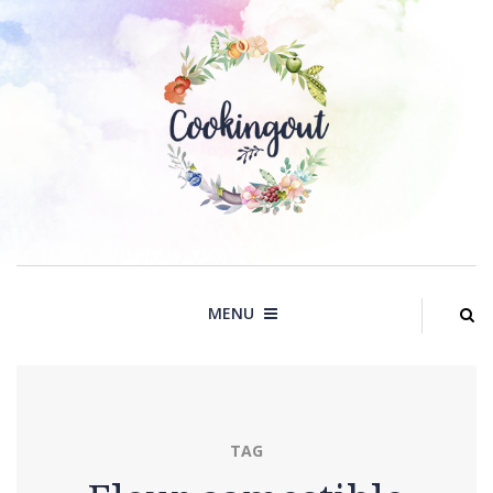
Skip
to
content
MENU
TAG