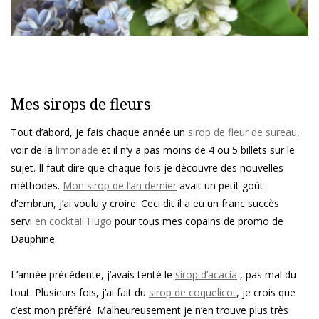
Mes sirops de fleurs
Tout d’abord, je fais chaque année un
sirop de fleur de sureau
,
voir de la
limonade
et il n’y a pas moins de 4 ou 5 billets sur le
sujet. Il faut dire que chaque fois je découvre des nouvelles
méthodes.
Mon sirop de l’an dernier
avait un petit goût
d’embrun, j’ai voulu y croire. Ceci dit il a eu un franc succès
servi
en cocktail Hugo
pour tous mes copains de promo de
Dauphine.
L’année précédente, j’avais tenté le
sirop d’acacia
, pas mal du
tout. Plusieurs fois, j’ai fait du
sirop de coquelicot
, je crois que
c’est mon préféré. Malheureusement je n’en trouve plus très