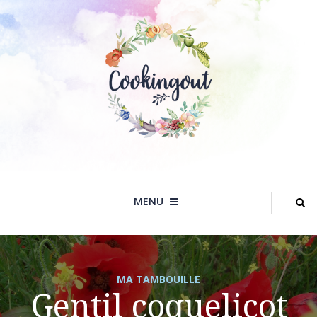
Skip
to
content
MENU
MA TAMBOUILLE
Gentil coquelicot