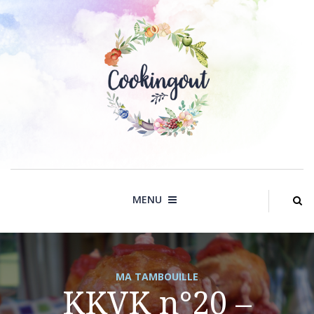
Skip
to
content
MENU
MA TAMBOUILLE
KKVK n°20 –