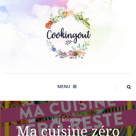
Skip
to
content
MENU
MES BOUQUINS
Ma cuisine zéro