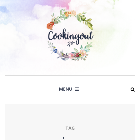
Skip
to
content
MENU
TAG