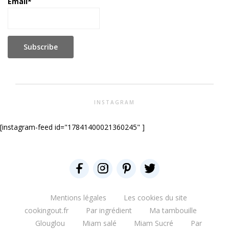
Email*
INSTAGRAM
[instagram-feed id="17841400021360245" ]
Mentions légales
Les cookies du site
cookingout.fr
Par ingrédient
Ma tambouille
Glouglou
Miam salé
Miam Sucré
Par