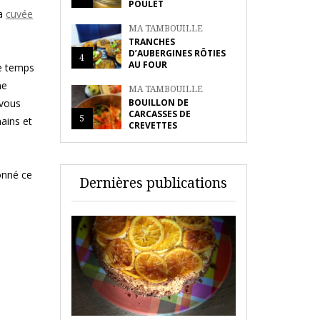
POULET
la
cuvée
MA TAMBOUILLE
TRANCHES
D’AUBERGINES RÔTIES
4
AU FOUR
me temps
ne
MA TAMBOUILLE
 vous
BOUILLON DE
CARCASSES DE
5
mains et
CREVETTES
donné ce
Dernières publications