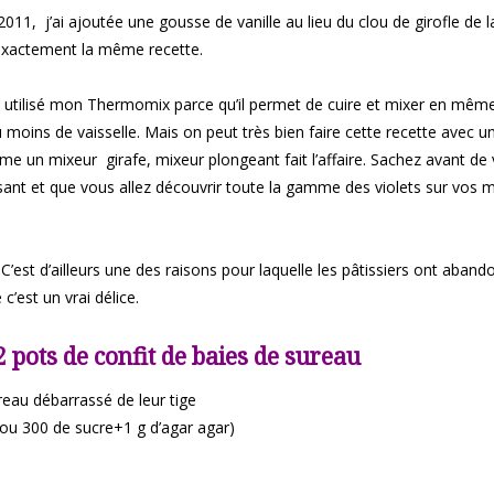
011, j’ai ajoutée une gousse de vanille au lieu du clou de girofle de 
t exactement la même recette.
’ai utilisé mon Thermomix parce qu’il permet de cuire et mixer en mê
u moins de vaisselle. Mais on peut très bien faire cette recette avec u
me un mixeur girafe, mixeur plongeant fait l’affaire. Sachez avant de
issant et que vous allez découvrir toute la gamme des violets sur vos 
 C’est d’ailleurs une des raisons pour laquelle les pâtissiers ont aban
c’est un vrai délice.
 pots de confit de baies de sureau
reau débarrassé de leur tige
(ou 300 de sucre+1 g d’agar agar)