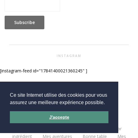
INSTAGRAM
[instagram-feed id="17841400021360245" ]
Ce site Internet utilise des cookies pour vous
assurez une meilleure expérience possible.
Mentions légales
Les cookies du site
J'accepte
cookingout.fr
Par ingrédient
Ma tambouille
Glouglou
Miam salé
Miam Sucré
Par
ingrédient
Mes aventures
Bonne table
Mes