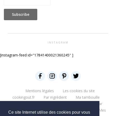
INSTAGRAM
[instagram-feed id="17841400021360245" ]
Mentions légales
Les cookies du site
cookingout.fr
Par ingrédient
Ma tambouille
Glouglou
Miam salé
Miam Sucré
Par
ingrédient
Mes aventures
Bonne table
Mes
Ce site Internet utilise des cookies pour vous