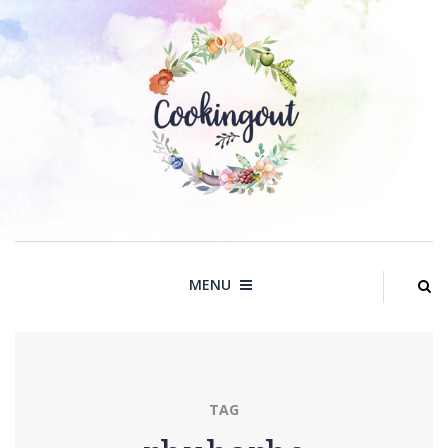
Skip
to
content
MENU
TAG