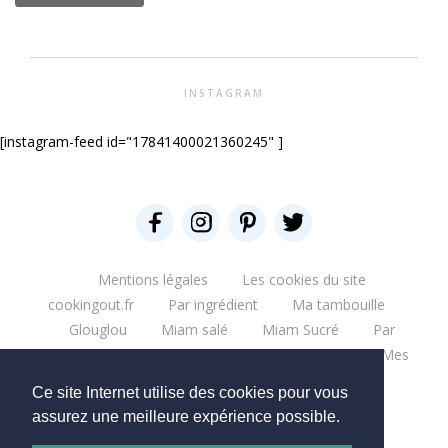
INSTAGRAM
[instagram-feed id="17841400021360245" ]
Mentions légales
Les cookies du site
cookingout.fr
Par ingrédient
Ma tambouille
Glouglou
Miam salé
Miam Sucré
Par
ingrédient
Mes aventures
Bonne table
Mes
escapades
Que du blabla
Mes bouquins
Ce site Internet utilise des cookies pour vous
Mes moments pro
Mes chantiers
assurez une meilleure expérience possible.