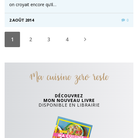
on croyait encore qu’il…
2 AOÛT 2014
0
1
2
3
4
Ma cuisine zero reste
DÉCOUVREZ
MON NOUVEAU LIVRE
DISPONIBLE EN LIBRAIRIE