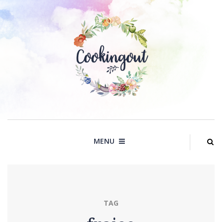
Skip
to
content
MENU
TAG