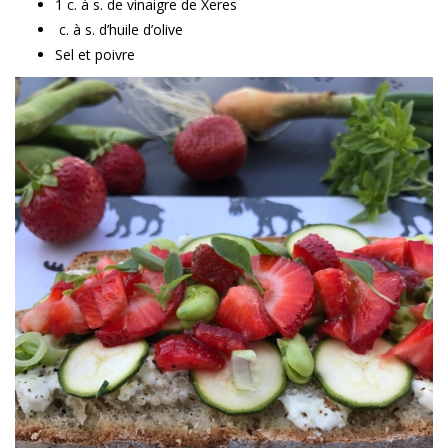
1 c. à s. de vinaigre de Xeres
c. à s. d’huile d’olive
Sel et poivre