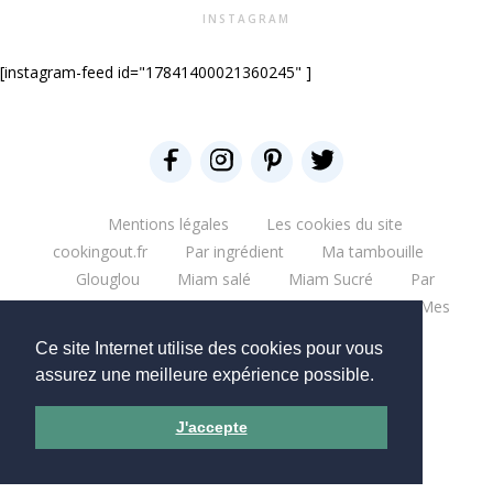
INSTAGRAM
[instagram-feed id="17841400021360245" ]
Mentions légales
Les cookies du site
cookingout.fr
Par ingrédient
Ma tambouille
Glouglou
Miam salé
Miam Sucré
Par
ingrédient
Mes aventures
Bonne table
Mes
escapades
Que du blabla
Mes bouquins
Ce site Internet utilise des cookies pour vous
Mes moments pro
Mes chantiers
assurez une meilleure expérience possible.
Copyright © 2026 - CookingOut
J'accepte