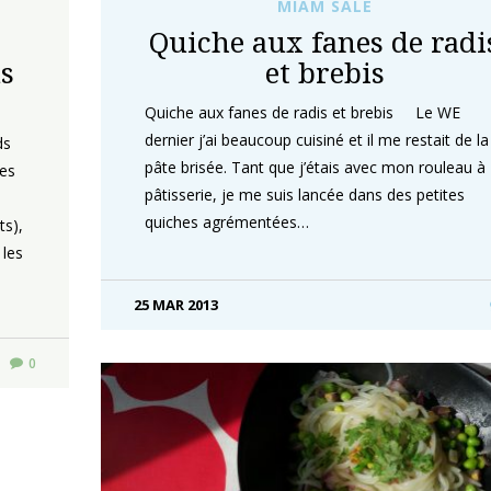
MIAM SALÉ
Quiche aux fanes de radi
us
et brebis
Quiche aux fanes de radis et brebis Le WE
dernier j’ai beaucoup cuisiné et il me restait de la
ds
pâte brisée. Tant que j’étais avec mon rouleau à
ses
pâtisserie, je me suis lancée dans des petites
quiches agrémentées…
ts),
 les
25 MAR 2013
0