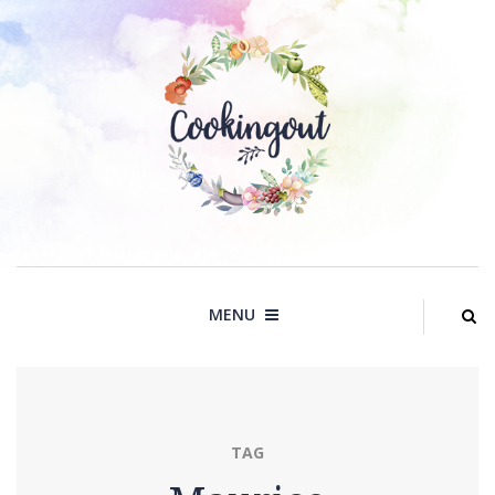
Skip
to
content
MENU
TAG