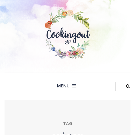
Skip
to
content
MENU
TAG