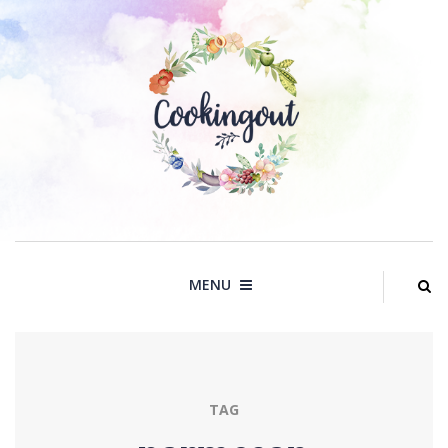
Skip
to
content
MENU
TAG