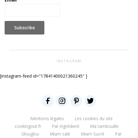
INSTAGRAM
[instagram-feed id="17841400021360245" ]
Mentions légales
Les cookies du site
cookingout.fr
Par ingrédient
Ma tambouille
Glouglou
Miam salé
Miam Sucré
Par