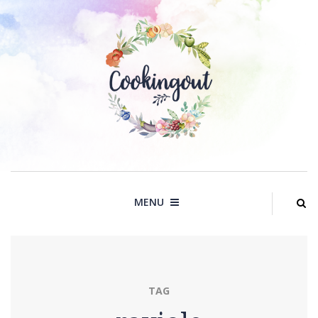
Skip
to
content
MENU
TAG