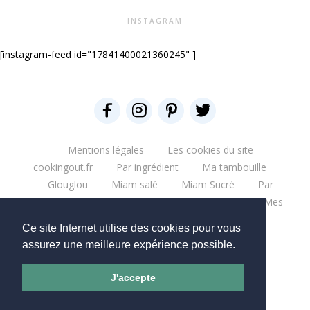
INSTAGRAM
[instagram-feed id="17841400021360245" ]
Mentions légales
Les cookies du site
cookingout.fr
Par ingrédient
Ma tambouille
Glouglou
Miam salé
Miam Sucré
Par
ingrédient
Mes aventures
Bonne table
Mes
escapades
Que du blabla
Mes bouquins
Ce site Internet utilise des cookies pour vous
Mes moments pro
Mes chantiers
assurez une meilleure expérience possible.
Copyright © 2026 - CookingOut
J'accepte