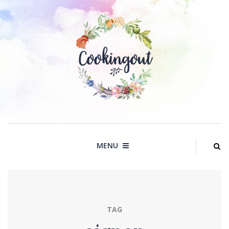
Skip
to
content
MENU
TAG