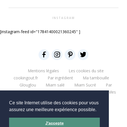
INSTAGRAM
[instagram-feed id="17841400021360245" ]
Mentions légales
Les cookies du site
cookingout.fr
Par ingrédient
Ma tambouille
Glouglou
Miam salé
Miam Sucré
Par
ingrédient
Mes aventures
Bonne table
Mes
escapades
Que du blabla
Mes bouquins
Ce site Internet utilise des cookies pour vous
Mes moments pro
Mes chantiers
assurez une meilleure expérience possible.
Copyright © 2026 - CookingOut
J'accepte