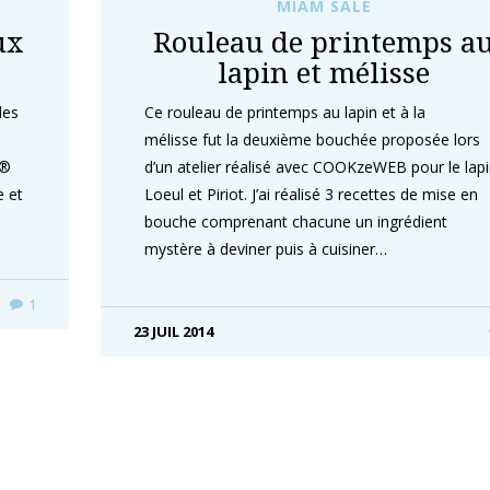
MIAM SALÉ
ux
Rouleau de printemps a
lapin et mélisse
des
Ce rouleau de printemps au lapin et à la
.
mélisse fut la deuxième bouchée proposée lors
i®
d’un atelier réalisé avec COOKzeWEB pour le lap
e et
Loeul et Piriot. J’ai réalisé 3 recettes de mise en
bouche comprenant chacune un ingrédient
mystère à deviner puis à cuisiner…
1
23 JUIL 2014