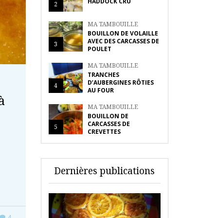
HADDOCK CRU
2
MA TAMBOUILLE
BOUILLON DE VOLAILLE
AVEC DES CARCASSES DE
3
POULET
MA TAMBOUILLE
TRANCHES
D’AUBERGINES RÔTIES
4
AU FOUR
à
MA TAMBOUILLE
BOUILLON DE
CARCASSES DE
5
CREVETTES
Dernières publications
4