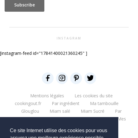
INSTAGRAM
[instagram-feed id="17841400021360245" ]
Mentions légales
Les cookies du site
cookingout.fr
Par ingrédient
Ma tambouille
Glouglou
Miam salé
Miam Sucré
Par
ingrédient
Mes aventures
Bonne table
Mes
escapades
Que du blabla
Mes bouquins
Ce site Internet utilise des cookies pour vous
Mes moments pro
Mes chantiers
assurez une meilleure expérience possible.