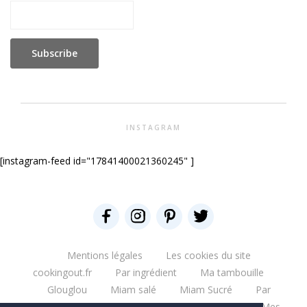
INSTAGRAM
[instagram-feed id="17841400021360245" ]
Mentions légales
Les cookies du site
cookingout.fr
Par ingrédient
Ma tambouille
Glouglou
Miam salé
Miam Sucré
Par
ingrédient
Mes aventures
Bonne table
Mes