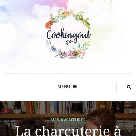
Skip
to
content
MENU
MES AVENTURES
La charcuterie à