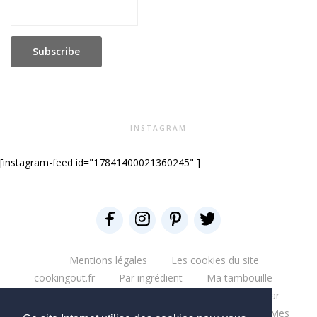
INSTAGRAM
[instagram-feed id="17841400021360245" ]
Mentions légales
Les cookies du site
cookingout.fr
Par ingrédient
Ma tambouille
Glouglou
Miam salé
Miam Sucré
Par
ingrédient
Mes aventures
Bonne table
Mes