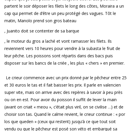
partent le soir déposer les filets le long des côtes, Moraira a un
cap qui permet de d’être un peu protégé des vagues. Tôt le
matin, Manolo prend son gros bateau
, Juanito doit se contenter de sa barque
, le moteur du gros a laché et vont ramasser les filets. Ils
reviennent vers 10 heures pour vendre à la subasta le fruit de
leur pêche. Les poissons sont répartis dans des bacs puis
disposer sur les bancs de la criée , les plus « chers » en premier.
Le crieur commence avec un prix donné par le pêcheur entre 25
et 30 euros le tas et il fait baisser les prix. Il parle en valencien
super vite, mais on arrive avec des repères à savoir à peu près
ou on en est. Pour avoir du poisson il suffit de lever la main
(avant on criait « meou », c’était plus viril, on se civilise …) et de
choisir son tas. Quand le calme revient, le crieur continue : « por
los que queden » (ceux qui restent) jusqu’à ce que tout soit
vendu ou que le pêcheur est posé son véto et embarqué sa