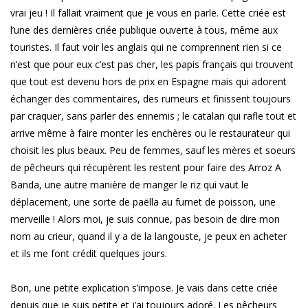
vrai jeu ! Il fallait vraiment que je vous en parle. Cette criée est
l’une des dernières criée publique ouverte à tous, même aux
touristes. Il faut voir les anglais qui ne comprennent rien si ce
n’est que pour eux c’est pas cher, les papis français qui trouvent
que tout est devenu hors de prix en Espagne mais qui adorent
échanger des commentaires, des rumeurs et finissent toujours
par craquer, sans parler des ennemis ; le catalan qui rafle tout et
arrive même à faire monter les enchères ou le restaurateur qui
choisit les plus beaux. Peu de femmes, sauf les mères et soeurs
de pêcheurs qui récupèrent les restent pour faire des Arroz A
Banda, une autre manière de manger le riz qui vaut le
déplacement, une sorte de paëlla au fumet de poisson, une
merveille ! Alors moi, je suis connue, pas besoin de dire mon
nom au crieur, quand il y a de la langouste, je peux en acheter
et ils me font crédit quelques jours.
Bon, une petite explication s’impose. Je vais dans cette criée
depuis que je suis petite et j’ai toujours adoré. Les pêcheurs