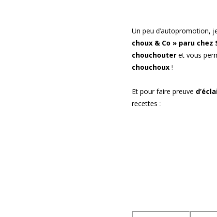
Un peu d’autopromotion, je 
choux & Co » paru chez 
chouchouter
et vous per
chouchoux
!
Et pour faire preuve
d’écla
recettes :