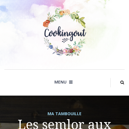
Skip
to
content
MENU
MA TAMBOUILLE
Les semlor aux