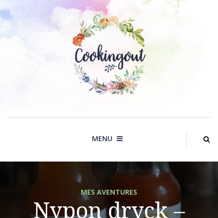
Skip
to
content
MENU
MES AVENTURES
Nypon dryck –