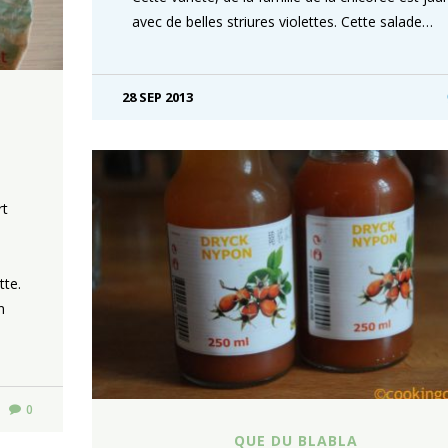
avec de belles striures violettes. Cette salade…
28 SEP 2013
rt
tte.
n
0
QUE DU BLABLA