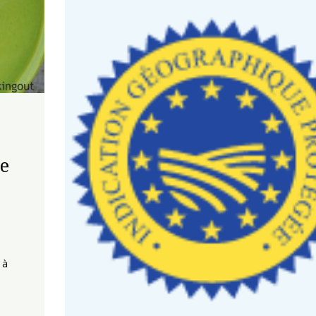
de
 à