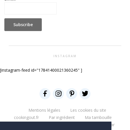
INSTAGRAM
[instagram-feed id="17841400021360245" ]
Mentions légales
Les cookies du site
cookingout.fr
Par ingrédient
Ma tambouille
Glouglou
Miam salé
Miam Sucré
Par