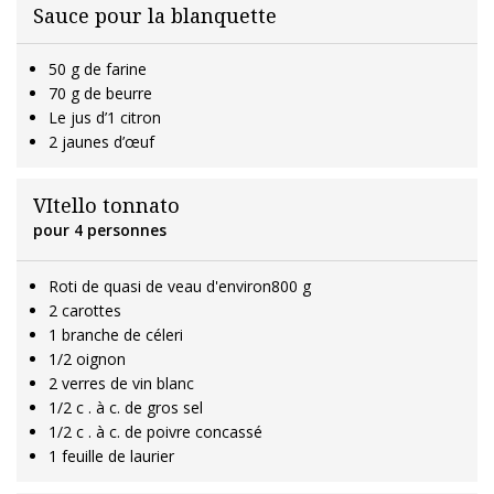
Sauce pour la blanquette
50 g de farine
70 g de beurre
Le jus d’1 citron
2 jaunes d’œuf
VItello tonnato
pour 4 personnes
Roti de quasi de veau d'environ800 g
2 carottes
1 branche de céleri
1/2 oignon
2 verres de vin blanc
1/2 c . à c. de gros sel
1/2 c . à c. de poivre concassé
1 feuille de laurier