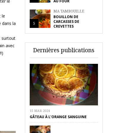
ter le
AU FOUR
MA TAMBOUILLE
 le
BOUILLON DE
CARCASSES DE
e dans la
5
CREVETTES
t surtout
ain avec
Dernières publications
!)
15 MAR 2024
GÂTEAU À L’ORANGE SANGUINE