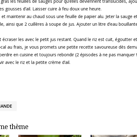
ras les feuilles de sauges pour qu’elles deviennent translucides, ajou
 et les gousses d’ail. Laisser cuire à feu doux une heure.
e et maintenir au chaud sous une feuille de papier alu. Jeter la sauge et
r le, ainsi que 2 cuillères à soupe de jus. Ajouter un litre d’eau bouillant
t écraser les avec le petit jus restant. Quand le riz est cuit, égoutter e
ocal au frais, je vous promets une petite recette savoureuse dès dem
erdre en cuisine et toujours rebondir (2 épisodes à ne pas manquer !!
ir avec le riz et la petite crème d’ail.
IANDE
ême thème