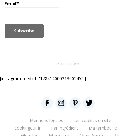
Email*
INSTAGRAM
[instagram-feed id="17841400021360245" ]
Mentions légales
Les cookies du site
cookingout.fr
Par ingrédient
Ma tambouille
Glouglou
Miam salé
Miam Sucré
Par