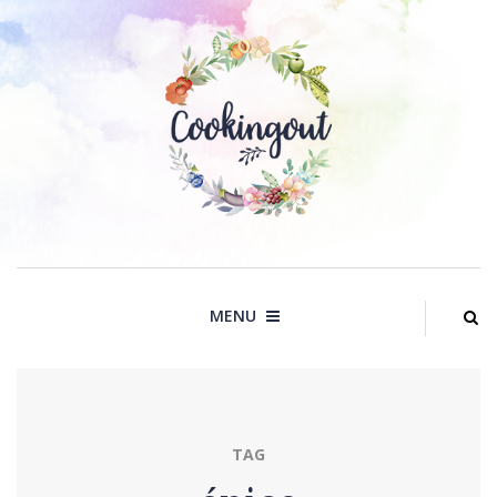
Skip
to
content
MENU
TAG