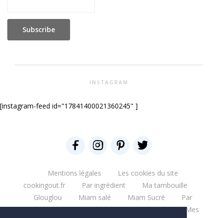
INSTAGRAM
[instagram-feed id="17841400021360245" ]
Mentions légales
Les cookies du site
cookingout.fr
Par ingrédient
Ma tambouille
Glouglou
Miam salé
Miam Sucré
Par
ingrédient
Mes aventures
Bonne table
Mes