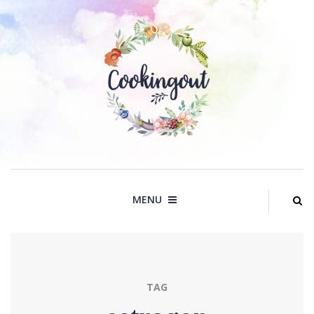
Skip
to
content
MENU
TAG