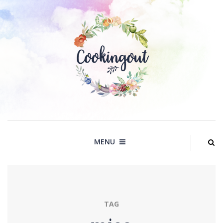
Skip
to
content
MENU
TAG