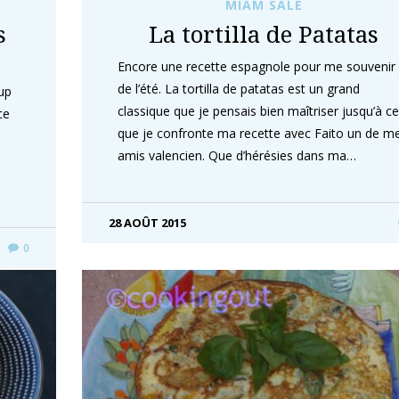
MIAM SALÉ
s
La tortilla de Patatas
Encore une recette espagnole pour me souvenir
de l’été. La tortilla de patatas est un grand
up
classique que je pensais bien maîtriser jusqu’à ce
ce
que je confronte ma recette avec Faito un de m
e.
amis valencien. Que d’hérésies dans ma…
28 AOÛT 2015
0