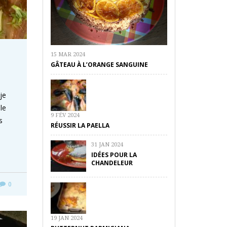
15 MAR 2024
GÂTEAU À L’ORANGE SANGUINE
je
 le
9 FÉV 2024
s
RÉUSSIR LA PAELLA
31 JAN 2024
IDÉES POUR LA
CHANDELEUR
0
19 JAN 2024