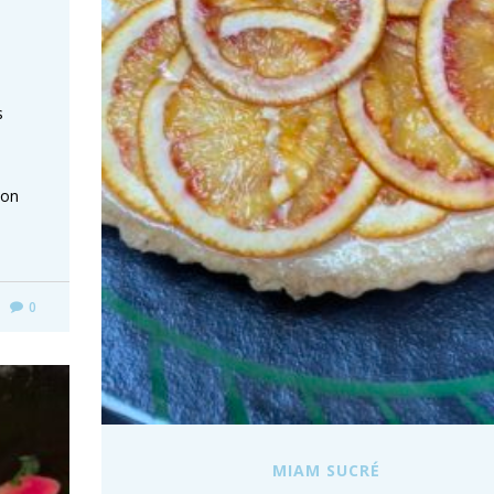
s
mon
0
MIAM SUCRÉ