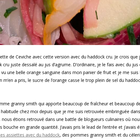
ette de Ceviche avec cette version avec du haddock cru. Je crois que 
 cru juste dessalé au jus d’agrume. D’ordinaire, je le fais avec du jus
’ai vu une belle orange sanguine dans mon panier de fruit et je me suis 
en m’en a pris, le sucre de l’orange casse le trop plein de sel du haddo
 pomme granny smith qui apporte beaucoup de fraîcheur et beaucoup d
e habitude chez moi depuis que je me suis retrouvée embringuée dan
 nous étions retrouvé dans une battle de blogueurs culinaires où nou
bouche en grande quantité. J’avais pris le lead de l’entrée et j’avais 
tes assiettes avec du haddock
, des pommes granny smith et du céleri 