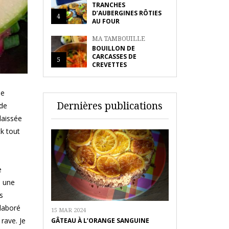
TRANCHES
D’AUBERGINES RÔTIES
4
AU FOUR
MA TAMBOUILLE
BOUILLON DE
CARCASSES DE
5
CREVETTES
je
Dernières publications
 de
laissée
ck tout
e
s une
s
élaboré
15 MAR 2024
rave. Je
GÂTEAU À L’ORANGE SANGUINE