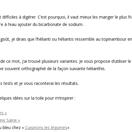
difficiles à digérer. C’est pourquoi, il vaut mieux les manger le plus fr
uire à l’eau ajouter du bicarbonate de sodium.
oût, je dirais que l’hélianti ou héliantis ressemble au topinambour e
e ce mot, j’ai trouvé plusieurs variantes. Je vous propose d’utiliser le
uve souvent orthographié de la façon suivante hélianthis.
s tests et je vous raconterai les résultats.
elques idées sur la toile pour m’inspirer :
es »
ine Saine »
du bleu chez «
Cuisinons les légumes
«