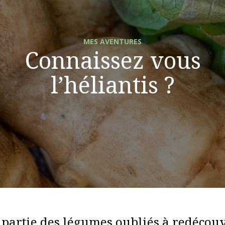
MES AVENTURES
Connaissez vous
l’héliantis ?
t partie des légumes oubliés à redécouv