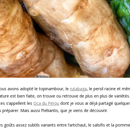
ous avons adopté le topinambour, le
rutabaga
, le persil racine et mê
nature est bien faite, on trouve ou retrouve de plus en plus de variétés
s s’appellent les
Oca du Pérou
dont je vous ai déjà partagé quelque
 préparer. Mais aussi l’héliantis, que je viens de découvrir.
 goûts assez subtils variants entre l’artichaut, le salsifis et la pomm