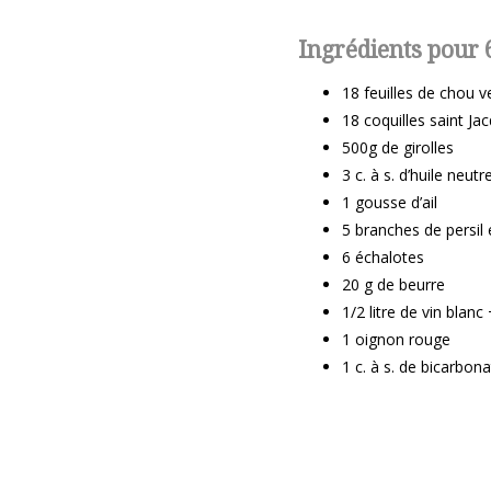
Ingrédients pour 
18 feuilles de chou v
18 coquilles saint Ja
500g de girolles
3 c. à s. d’huile neutr
1 gousse d’ail
5 branches de persil 
6 échalotes
20 g de beurre
1/2 litre de vin blanc
1 oignon rouge
1 c. à s. de bicarbo