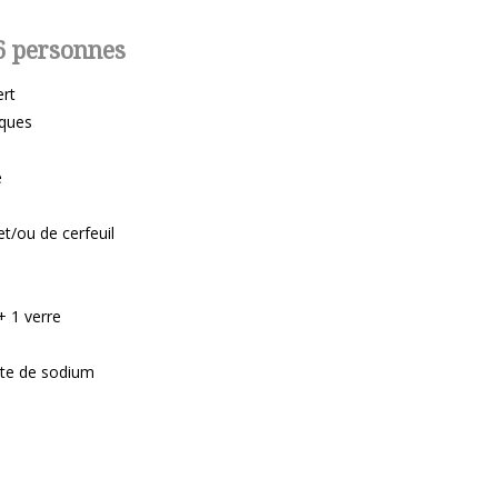
6 personnes
ert
cques
e
et/ou de cerfeuil
 + 1 verre
nate de sodium