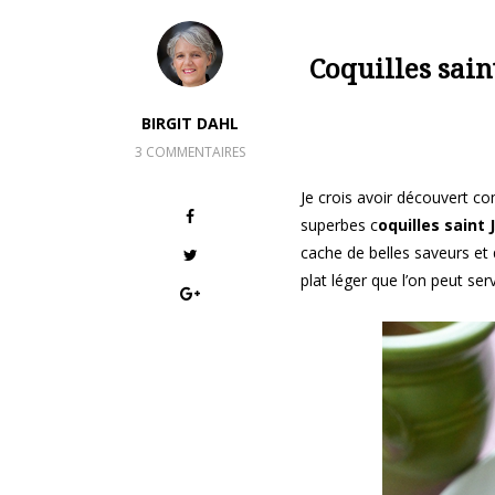
Coquilles sain
BIRGIT DAHL
3 COMMENTAIRES
Je crois avoir découvert c
superbes c
oquilles saint 
cache de belles saveurs et q
plat léger que l’on peut s