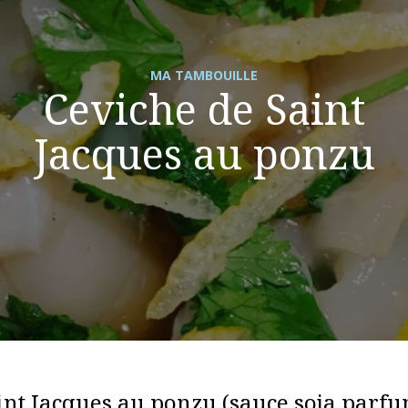
MA TAMBOUILLE
Ceviche de Saint
Jacques au ponzu
int Jacques au ponzu (sauce soja parf