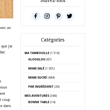
Suivez-moi
avec un
Catégories
 que j’ai
llet
MA TAMBOUILLE
(1 516)
GLOUGLOU
(87)
MIAM SALÉ
(1 001)
MIAM SUCRÉ
(484)
e
PAR INGRÉDIENT
(30)
s mon
ment
MES AVENTURES
(346)
it coup
BONNE TABLE
(14)
te dans