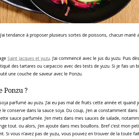
 j’ai tendance à proposer plusieurs sortes de poissons, chacun marié 
iage
Saint Jacques et yuzu
. J’ai commencé avec le jus du yuzu. Puis dès
ratiqué des tartares ou carpaccio avec des tests de yuzu. Si je fais un bi
ajouté une couche de saveur avec le Ponzu.
e Ponzu ?
soja parfumé au yuzu. J’ai eu pas mal de fruits cette année et quand j
r je le conserve dans la sauce soja. Du coup, j’en ai constamment dan
de cette sauce parfumée. J’en mets dans mes sauces de salade, notam
ge tout. ou alors, j’en ajoute dans mes bouillons. Bref c’est mon pet
t. Si vous n’avez pas de yuzu, vous pouvez en trouver de la toute fai