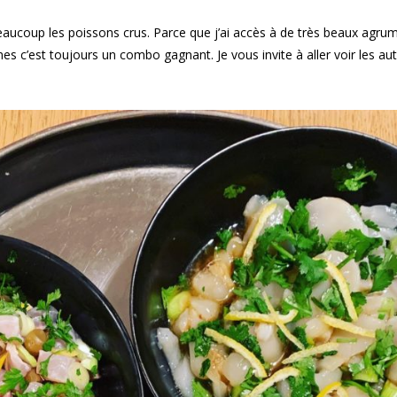
aucoup les poissons crus. Parce que j’ai accès à de très beaux agru
s c’est toujours un combo gagnant. Je vous invite à aller voir les au