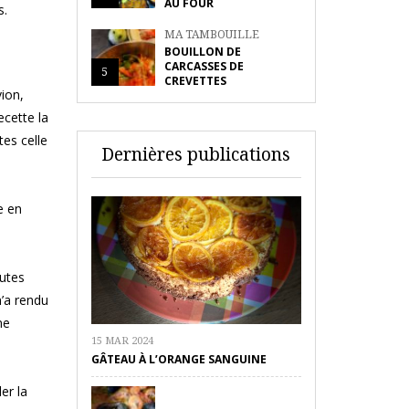
AU FOUR
s.
MA TAMBOUILLE
BOUILLON DE
CARCASSES DE
5
CREVETTES
ion,
ecette la
tes celle
Dernières publications
e en
utes
m’a rendu
ne
15 MAR 2024
GÂTEAU À L’ORANGE SANGUINE
er la