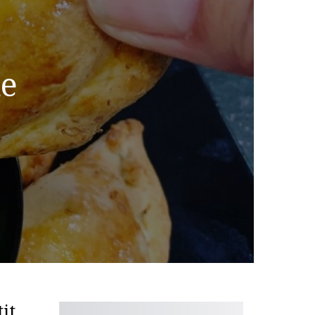
de
it