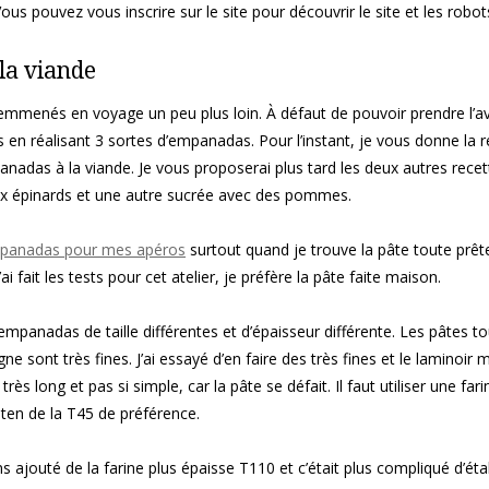
ous pouvez vous inscrire sur le site pour découvrir le site et les robot
la viande
ai emmenés en voyage un peu plus loin.
À défaut de pouvoir prendre l’av
n réalisant 3 sortes d’
empanadas
.
Pour l’instant, je vous donne la r
anadas
à la viande.
Je vous proposerai plus tard les deux autres recet
x épinards et une autre sucrée avec des pommes.
panadas
pour mes apéros
surtout quand je trouve la pâte toute prêt
i fait les tests pour cet atelier, je préfère la pâte faite maison.
empanadas
de taille différentes et d’épaisseur différente.
Les pâtes to
gne sont très fines.
J’ai essayé d’en faire des très fines et le laminoir 
très long et pas si simple, car la pâte se défait.
Il faut utiliser une fari
ten de la
T45
de préférence.
ns ajouté de la farine plus épaisse
T110
et c’était plus compliqué d’étal