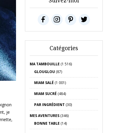
Suivez-moi
Catégories
MA TAMBOUILLE
(1 516)
GLOUGLOU
(87)
MIAM SALÉ
(1 001)
MIAM SUCRÉ
(484)
oignon
PAR INGRÉDIENT
(30)
t, je
MES AVENTURES
(346)
riette,
BONNE TABLE
(14)