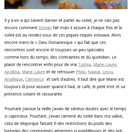
Il y a en a qui savent danser et parler au soleil, je ne sais pas
encore comment
Dorian
fait mais il assure à chaque fois et le
soleil est au rendez vous de ces piques-niques estivaux. Alors
encore merci le « Dieu Dorianesque » qui fait que ces
rencontres sont encore et toujours un peu spéciales
comme hors du temps, des contraintes et du quotidien. Le
plaisir de rencontrer enfin pour de vrai
Tushia
,
Marie-Laure
,
Apollina
,
Marie-Laure
et de retrouver
Philo
,
Nawal
,
Linou
,
Angélique
,
Clémence
et tant d’autres. Il faut dire que Marie est
toujours là pour assurer quand il faut, le café, le petit mot et sa
présence solaire et rassurante.
Pourtant j’avoue la veille j’avais de sérieux doutes avec le temps
si capricieux. Pourtant, j’avais ramené du soleil dans ma valise,
celui de Majorque faisant fi des restrictions du poids des
bagages des compagnies aériennes si pointilleuses et des pré-