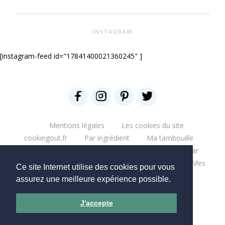
INSTAGRAM
[instagram-feed id="17841400021360245" ]
Mentions légales
Les cookies du site
cookingout.fr
Par ingrédient
Ma tambouille
Glouglou
Miam salé
Miam Sucré
Par
ingrédient
Mes aventures
Bonne table
Mes
Ce site Internet utilise des cookies pour vous
escapades
Que du blabla
Mes bouquins
assurez une meilleure expérience possible.
Mes moments pro
Mes chantiers
J'accepte
Copyright © 2026 - CookingOut