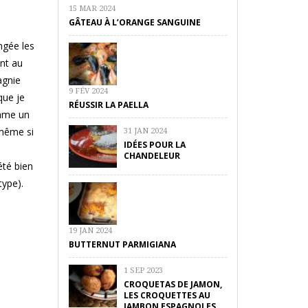
15 MAR 2024
GÂTEAU À L’ORANGE SANGUINE
ngée les
ant au
agnie
9 FÉV 2024
que je
RÉUSSIR LA PAELLA
omme un
 même si
31 JAN 2024
IDÉES POUR LA
CHANDELEUR
été bien
type).
19 JAN 2024
BUTTERNUT PARMIGIANA
1 SEP 2023
CROQUETAS DE JAMON,
LES CROQUETTES AU
JAMBON ESPAGNOLES