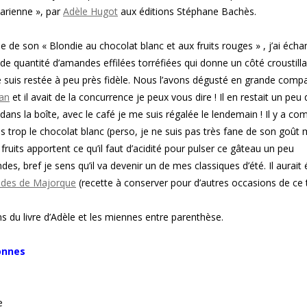
tarienne », par
Adèle Hugot
aux éditions Stéphane Bachès
.
ée de son « Blondie au chocolat blanc et aux fruits rouges » , j’ai écha
de quantité d’amandes effilées torréfiées qui donne un côté croustill
je suis restée à peu près fidèle. Nous l’avons dégusté en grande comp
ian
et il avait de la concurrence je peux vous dire ! Il en restait un peu 
 dans la boîte, avec le café je me suis régalée le lendemain ! Il y a c
as trop le chocolat blanc (perso, je ne suis pas très fane de son goût
s fruits apportent ce qu’il faut d’acidité pour pulser ce gâteau un peu
es, bref je sens qu’il va devenir un de mes classiques d’été. Il aurait 
ndes de Majorque
(recette à conserver pour d’autres occasions de ce 
s du livre d’Adèle et les miennes entre parenthèse.
sonnes
re