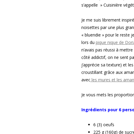
s’appelle
» Cuisinière végé
Je me suis librement inspir
noisettes par une plus gran
« bluendie » pour le reste 
lors du
pique nique de Dor
n’avais pas réussi à mettre
côté addictif, on ne sent p
j’apprécie sa texture) et le
croustillant grâce aux amand
avec
les mures et les ama
Je vous mets les proportion
Ingrédients pour 6 per
6 (3) oeufs
225 g (160g) de suc