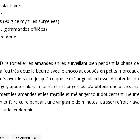
colat blanc
e
s (90 g de myrtilles surgelées)
20 g d’amandes effilées)
rre doux
 faire torréfier les amandes en les surveillant bien pendant la phase de
 à feu très doux le beurre avec le chocolat coupés en petits morceau
eufs avec le sucre jusqu’à ce que le mélange blanchisse. Ajouter le cho
ger, ajouter alors la farine et mélanger jusqu’à obtenir une pâte sans
ment les amandes et les myrtille et mélanger tout doucement. Beurre
n et faire cuire pendant une vingtaine de minutes. Laisser refroidir av
leur le lendemain !
AT
MYRTILLE