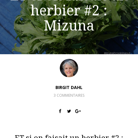
herbier #2 :
Mizuna
BIRGIT DAHL
3 COMMENTAIRES
ET si on faisait un herbier #2 :