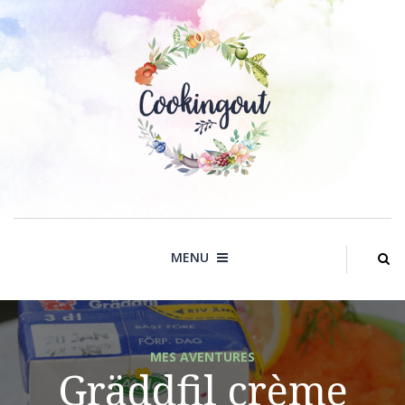
Skip
to
content
MENU
MES AVENTURES
Gräddfil crème