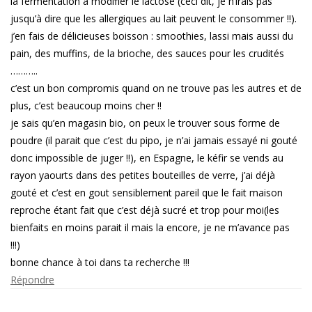
la fermentation à modifier le lactose (ceci dit, je n’irais pas
jusqu’à dire que les allergiques au lait peuvent le consommer !!).
j’en fais de délicieuses boisson : smoothies, lassi mais aussi du
pain, des muffins, de la brioche, des sauces pour les crudités
………..
c’est un bon compromis quand on ne trouve pas les autres et de
plus, c’est beaucoup moins cher !!
je sais qu’en magasin bio, on peux le trouver sous forme de
poudre (il parait que c’est du pipo, je n’ai jamais essayé ni gouté
donc impossible de juger !!), en Espagne, le kéfir se vends au
rayon yaourts dans des petites bouteilles de verre, j’ai déjà
gouté et c’est en gout sensiblement pareil que le fait maison
reproche étant fait que c’est déjà sucré et trop pour moi(les
bienfaits en moins parait il mais la encore, je ne m’avance pas
!!!)
bonne chance à toi dans ta recherche !!!
Répondre