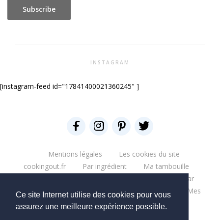
INSTAGRAM
[instagram-feed id="17841400021360245" ]
Mentions légales
Les cookies du site
cookingout.fr
Par ingrédient
Ma tambouille
Glouglou
Miam salé
Miam Sucré
Par
ingrédient
Mes aventures
Bonne table
Mes
Ce site Internet utilise des cookies pour vous
escapades
Que du blabla
Mes bouquins
assurez une meilleure expérience possible.
Mes moments pro
Mes chantiers